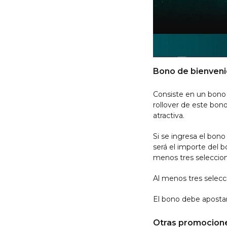
Bono de bienveni
Consiste en un bono 
rollover de este bon
atractiva.
Si se ingresa el bono
será el importe del
menos tres seleccio
Al menos tres selecc
El bono debe apostar
Otras promocion