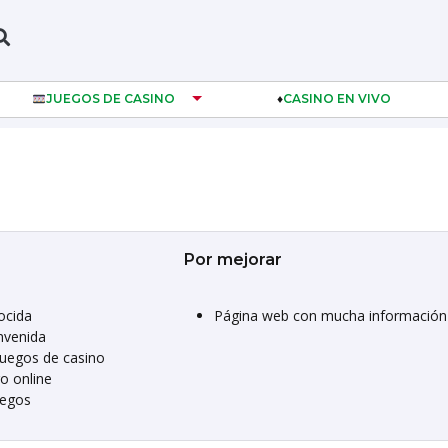
JUEGOS DE CASINO
♦️
CASINO EN VIVO
Por mejorar
ocida
Página web con mucha información
nvenida
juegos de casino
o online
uegos