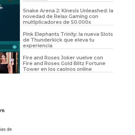
Snake Arena 2: Kinesis Unleashed: la
novedad de Relax Gaming con
multiplicadores de 50.000x
Pink Elephants Trinity: la nueva Slots
de Thunderkick que eleva tu
experiencia
Fire and Roses Joker vuelve con
Fire and Roses Gold Blitz Fortune
Tower en los casinos online
0%
ias de