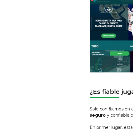
¿Es fiable ju
Solo con fijarnos e
seguro
y confiable p
En primer lugar, est