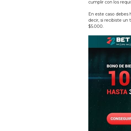
cumplir con los requi
En este caso debes 
decir, si recibiste u
$5.000.