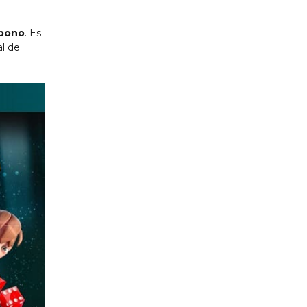
 bono
. Es
al de