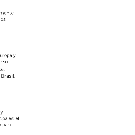
amente
dos
Europa y
e su
ca,
Brasil.
 y
ipales: el
 para