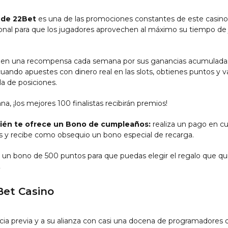
 de 22Bet
es una de las promociones constantes de este casino
onal para que los jugadores aprovechen al máximo su tiempo de
nen una recompensa cada semana por sus ganancias acumulada
cuando apuestes con dinero real en las slots, obtienes puntos y v
bla de posiciones.
na, ¡los mejores 100 finalistas recibirán premios!
ién te ofrece un Bono de cumpleaños:
realiza un pago en cu
s y recibe como obsequio un bono especial de recarga.
r un bono de 500 puntos para que puedas elegir el regalo que qu
.
Bet Casino
ncia previa y a su alianza con casi una docena de programadores 