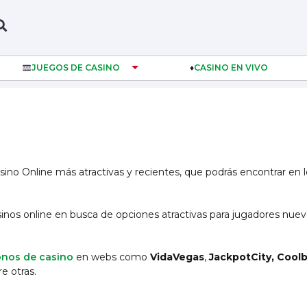
JUEGOS DE CASINO
♦️
CASINO EN VIVO
ino Online más atractivas y recientes, que podrás encontrar en l
nos online en busca de opciones atractivas para jugadores nuev
nos de casino
en webs como
VidaVegas
,
JackpotCity, Coolb
re otras.