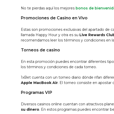
No te pierdas aquí los mejores
bonos de bienvenid
Promociones de Casino en Vivo
Estas son promociones exclusivas del apartado de 
llamada Happy Hour y otra es su
Live Rewards Clu
recomendamos leer los términos y condiciones en la
Torneos de casino
En esta promoción puedes encontrar diferentes tipo
los términos y condiciones de cada torneo.
1xBet cuenta con un torneo diario dónde rifan dif
Apple MacBook Air
. El torneo consiste en apostar 
Programas VIP
Diversos casinos online cuentan con atractivos plane
su dinero
. En estos programas puedes encontrar be