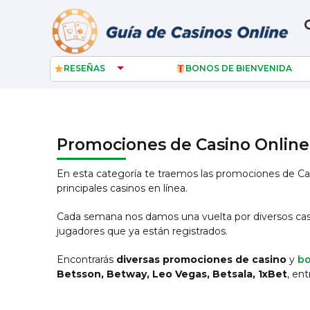
RESEÑAS
BONOS DE BIENVENIDA
Promociones de Casino Online
En esta categoría te traemos las promociones de Cas
principales casinos en línea.
Cada semana nos damos una vuelta por diversos casi
jugadores que ya están registrados.
Encontrarás
diversas promociones de casino
y
bo
Betsson,
Betway, Leo Vegas, Betsala,
1xBet
, ent