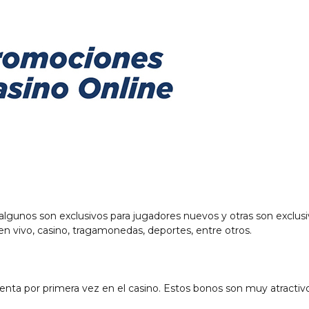
lgunos son exclusivos para jugadores nuevos y otras son exclus
n vivo, casino, tragamonedas, deportes, entre otros.
enta por primera vez en el casino. Estos bonos son muy atractiv