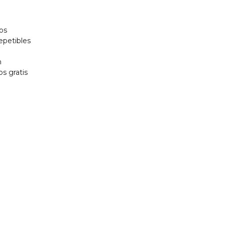
los
repetibles
n
s gratis