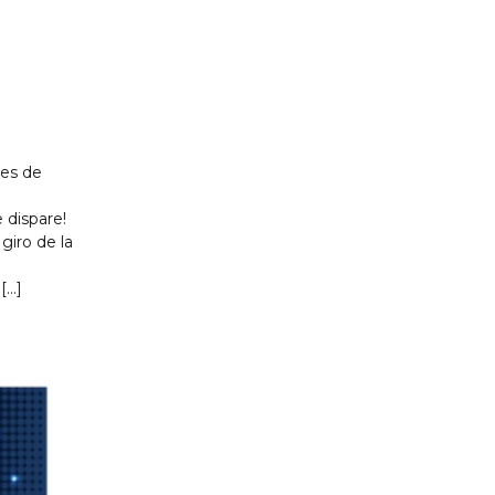
es de
 dispare!
giro de la
[…]