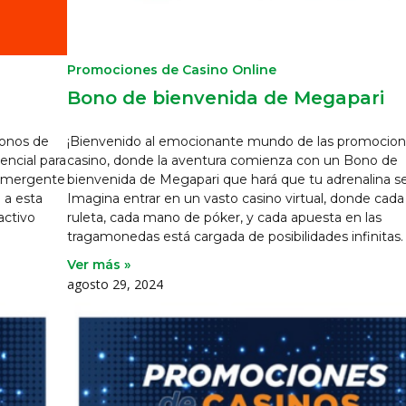
Promociones de Casino Online
Bono de bienvenida de Megapari
bonos de
¡Bienvenido al emocionante mundo de las promocion
encial para
casino, donde la aventura comienza con un Bono de
 emergente
bienvenida de Megapari que hará que tu adrenalina se
 a esta
Imagina entrar en un vasto casino virtual, donde cada 
activo
ruleta, cada mano de póker, y cada apuesta en las
tragamonedas está cargada de posibilidades infinitas. 
Ver más »
agosto 29, 2024