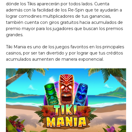
dónde los Tikis aparecerán por todos lados. Cuenta
además con la facilidad de los Re-Spin que te ayudarán a
lograr comodines multiplicadores de tus ganancias,
también cuenta con giros gratuitos hacia acumulados de
premio mayor para los jugadores que buscan los premios
grandes.
Tiki Mania es uno de los juegos favoritos en los principales
casinos, por ser tan divertido y por lograr que tus créditos
acumulados aumenten de manera exponencial.