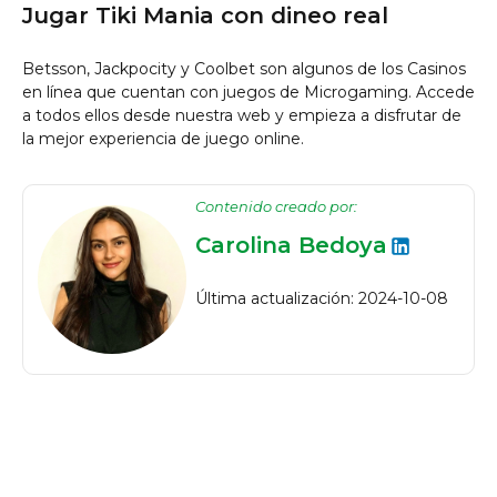
Jugar Tiki Mania con dineo real
Betsson, Jackpocity y Coolbet son algunos de los Casinos
en línea que cuentan con juegos de Microgaming. Accede
a todos ellos desde nuestra web y empieza a disfrutar de
la mejor experiencia de juego online.
Contenido creado por:
Carolina Bedoya
Última actualización: 2024-10-08