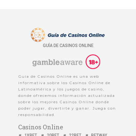
GUÍA DE CASINOS ONLINE
Guía de Casinos Online es una web
informativa sobre los Casinos Online de
Latinoamérica y los juegos de casino,
donde ofrecemos información actualizada
sobre los mejores Casinos Online donde
poder jugar, divertirte y ganar. Juega con
responsabilidad.
Casinos Online
1XBET
20BET
22BET
BETWAY