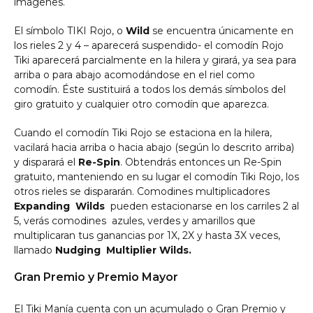
imágenes.
El símbolo TIKI Rojo, o
Wild
se encuentra únicamente en
los rieles 2 y 4 – aparecerá suspendido- el comodín Rojo
Tiki aparecerá parcialmente en la hilera y girará, ya sea para
arriba o para abajo acomodándose en el riel como
comodín. Éste sustituirá a todos los demás símbolos del
giro gratuito y cualquier otro comodín que aparezca.
Cuando el comodín Tiki Rojo se estaciona en la hilera,
vacilará hacia arriba o hacia abajo (según lo descrito arriba)
y disparará el
Re-Spin
. Obtendrás entonces un Re-Spin
gratuito, manteniendo en su lugar el comodín Tiki Rojo, los
otros rieles se dispararán. Comodines multiplicadores
Expanding
Wilds
pueden estacionarse en los carriles 2 al
5, verás comodines azules, verdes y amarillos que
multiplicaran tus ganancias por 1X, 2X y hasta 3X veces,
llamado
Nudging Multiplier Wilds.
Gran Premio y Premio Mayor
El Tiki Manía cuenta con un acumulado o Gran Premio y