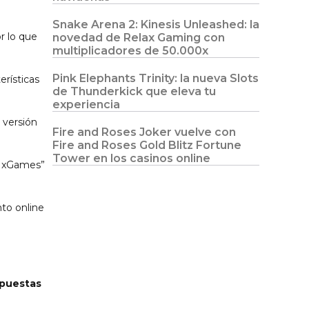
Snake Arena 2: Kinesis Unleashed: la
r lo que
novedad de Relax Gaming con
multiplicadores de 50.000x
Pink Elephants Trinity: la nueva Slots
erísticas
de Thunderkick que eleva tu
experiencia
 versión
Fire and Roses Joker vuelve con
Fire and Roses Gold Blitz Fortune
Tower en los casinos online
“1xGames”
nto online
apuestas