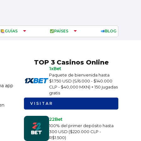
GUÍAS
PAÍSES
BLOG
TOP 3 Casinos Online
1xBet
Paquete de bienvenida hasta
$1.750 USD (S/6.000 - $140.000
na app
CLP - $40,000 MXN) + 150 jugadas
gratis
VISITAR
 en
22Bet
n
100% del primer depósito hasta
300 USD ($220.000 CLP -
R$1.500)