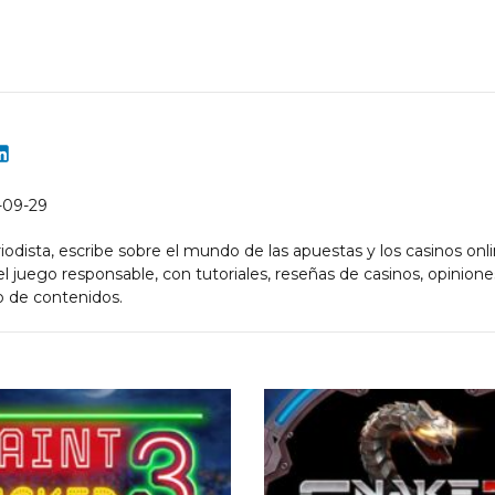
4-09-29
odista, escribe sobre el mundo de las apuestas y los casinos onl
l juego responsable, con tutoriales, reseñas de casinos, opinione
po de contenidos.