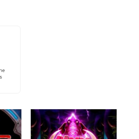
ine
s