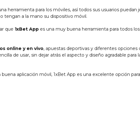
na herramienta para los móviles, así todos sus usuarios puedan j
 tengan a la mano su dispositivo móvil.
mar que
1xBet App
es una muy buena herramienta para todos los
os online y en vivo
, apuestas deportivas y diferentes opciones 
ncilla de usar, sin dejar atrás el aspecto y diseño agradable para la
a buena aplicación móvil, 1xBet App es una excelente opción para