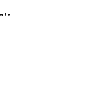
 entre
.