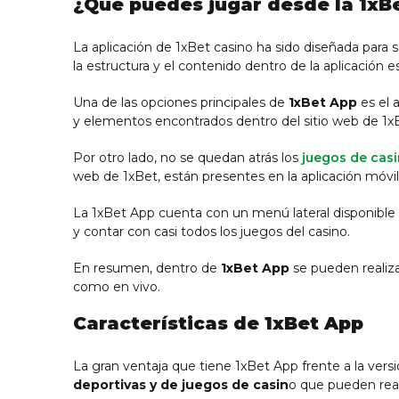
¿Qué puedes jugar desde la 1xB
La aplicación de 1xBet casino ha sido diseñada para s
la estructura y el contenido dentro de la aplicación
Una de las opciones principales de
1xBet App
es el 
y elementos encontrados dentro del sitio web de 1xBe
Por otro lado, no se quedan atrás los
juegos de cas
web de 1xBet, están presentes en la aplicación móvil
La 1xBet App cuenta con un menú lateral disponibl
y contar con casi todos los juegos del casino.
En resumen, dentro de
1xBet App
se pueden realiza
como en vivo.
Características de 1xBet App
La gran ventaja que tiene 1xBet App frente a la vers
deportivas y de juegos de casin
o que pueden real