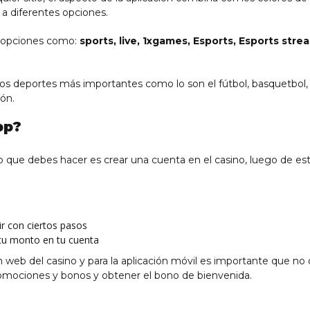
a diferentes opciones.
y opciones como:
sports, live, 1xgames, Esports, Esports stre
s deportes más importantes como lo son el fútbol, basquetbol, 
ón.
pp?
o que debes hacer es crear una cuenta en el casino, luego de es
 con ciertos pasos
tu monto en tu cuenta
 web del casino y para la aplicación móvil es importante que no 
promociones y bonos y obtener el bono de bienvenida.