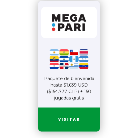
Paquete de bienvenida
hasta $1.639 USD
($154.777 CLP) + 150
jugadas gratis
VISITAR