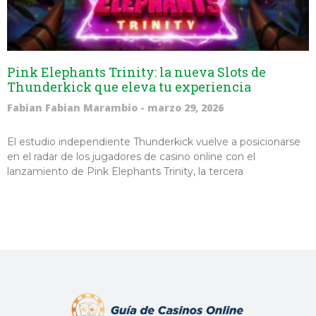
Pink Elephants Trinity: la nueva Slots de
Thunderkick que eleva tu experiencia
Fabian Fabian Marambio
marzo 29, 2026
El estudio independiente Thunderkick vuelve a posicionarse
en el radar de los jugadores de casino online con el
lanzamiento de Pink Elephants Trinity, la tercera