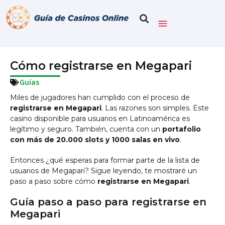
Cómo registrarse en Megapari
Guías
Miles de jugadores han cumplido con el proceso de
registrarse en Megapari
. Las razones son simples. Este
casino disponible para usuarios en Latinoamérica es
legítimo y seguro. También, cuenta con un
portafolio
con más de 20.000 slots y 1000 salas en vivo
.
Entonces ¿qué esperas para formar parte de la lista de
usuarios de Megapari? Sigue leyendo, te mostraré un
paso a paso sobre cómo
registrarse en Megapari
.
Guía paso a paso para registrarse en
Megapari