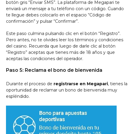
botón gris “Enviar SMS”. La plataforma de Megapari te
enviará un mensaje a tu teléfono con un código. Cuando
te llegue debes colocarlo en el espacio “Código de
confirmación” y pulsar “Confirmar”.
Este paso culmina pulsando clic en el botón “Registro”.
Pero antes, no te olvides leer los términos y condiciones
del casino. Recuerda que luego de darle clic al botón
“Registro” aceptas que tienes más de 18 años y que
aceptas las condiciones del operador.
Paso 5: Reclama el bono de bienvenida
Durante el proceso de
registrarse en Megapari
, tienes la
oportunidad de reclamar un bono de bienvenida muy
espléndido.