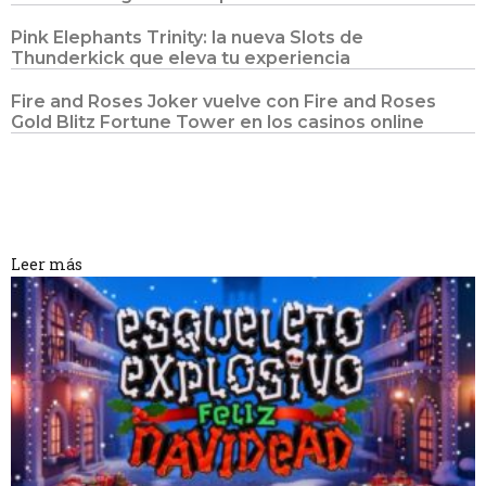
Pink Elephants Trinity: la nueva Slots de
Thunderkick que eleva tu experiencia
Fire and Roses Joker vuelve con Fire and Roses
Gold Blitz Fortune Tower en los casinos online
Leer más