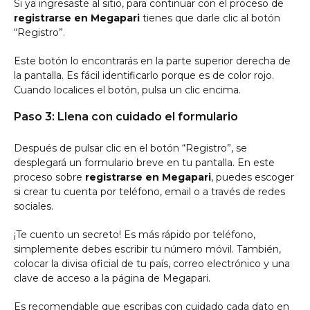
Si ya ingresaste al sitio, para continuar con el proceso de
registrarse en Megapari
tienes que darle clic al botón
“Registro”.
Este botón lo encontrarás en la parte superior derecha de
la pantalla. Es fácil identificarlo porque es de color rojo.
Cuando localices el botón, pulsa un clic encima.
Paso 3: Llena con cuidado el formulario
Después de pulsar clic en el botón “Registro”, se
desplegará un formulario breve en tu pantalla. En este
proceso sobre
registrarse en Megapari
, puedes escoger
si crear tu cuenta por teléfono, email o a través de redes
sociales.
¡Te cuento un secreto! Es más rápido por teléfono,
simplemente debes escribir tu número móvil. También,
colocar la divisa oficial de tu país, correo electrónico y una
clave de acceso a la página de Megapari.
Es recomendable que escribas con cuidado cada dato en