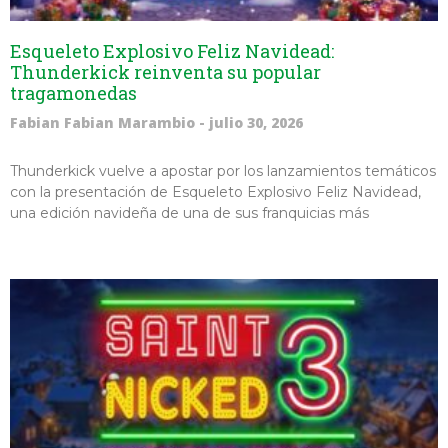
Esqueleto Explosivo Feliz Navidead:
Thunderkick reinventa su popular
tragamonedas
Fabian Fabian Marambio
julio 30, 2026
Thunderkick vuelve a apostar por los lanzamientos temáticos
con la presentación de Esqueleto Explosivo Feliz Navidead,
una edición navideña de una de sus franquicias más