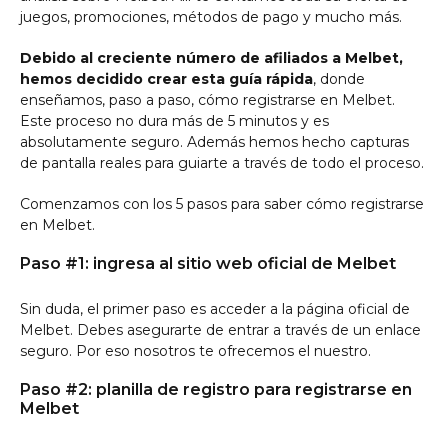
juegos, promociones, métodos de pago y mucho más.
Debido al creciente número de afiliados a Melbet,
hemos decidido crear esta guía rápida
, donde
enseñamos, paso a paso, cómo registrarse en Melbet.
Este proceso no dura más de 5 minutos y es
absolutamente seguro. Además hemos hecho capturas
de pantalla reales para guiarte a través de todo el proceso.
Comenzamos con los 5 pasos para saber cómo registrarse
en Melbet.
Paso #1: ingresa al sitio web oficial de Melbet
Sin duda, el primer paso es acceder a la página oficial de
Melbet. Debes asegurarte de entrar a través de un enlace
seguro. Por eso nosotros te ofrecemos el nuestro.
Paso #2: planilla de registro para registrarse en
Melbet