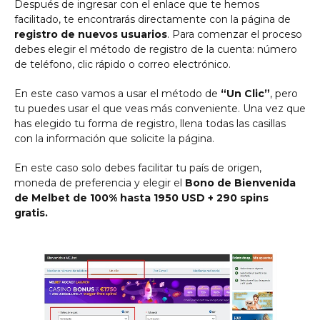
Después de ingresar con el enlace que te hemos
facilitado, te encontrarás directamente con la página de
registro de nuevos usuarios
. Para comenzar el proceso
debes elegir el método de registro de la cuenta: número
de teléfono, clic rápido o correo electrónico.
En este caso vamos a usar el método de
“Un Clic”
, pero
tu puedes usar el que veas más conveniente. Una vez que
has elegido tu forma de registro, llena todas las casillas
con la información que solicite la página.
En este caso solo debes facilitar tu país de origen,
moneda de preferencia y elegir el
Bono de Bienvenida
de Melbet de 100% hasta 1950 USD + 290 spins
gratis.