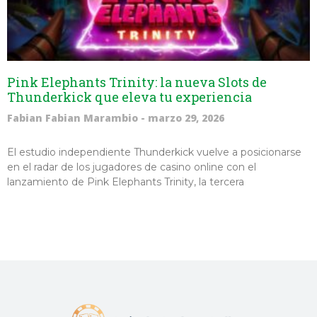
Pink Elephants Trinity: la nueva Slots de
Thunderkick que eleva tu experiencia
Fabian Fabian Marambio
marzo 29, 2026
El estudio independiente Thunderkick vuelve a posicionarse
en el radar de los jugadores de casino online con el
lanzamiento de Pink Elephants Trinity, la tercera