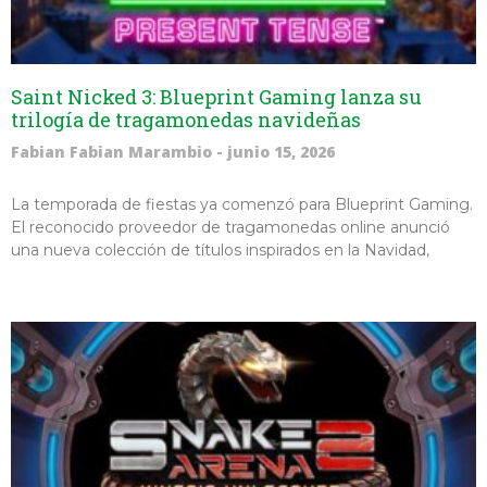
Saint Nicked 3: Blueprint Gaming lanza su
trilogía de tragamonedas navideñas
Fabian Fabian Marambio
junio 15, 2026
La temporada de fiestas ya comenzó para Blueprint Gaming.
El reconocido proveedor de tragamonedas online anunció
una nueva colección de títulos inspirados en la Navidad,