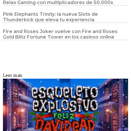
Relax Gaming con multiplicadores de 50.000x
Pink Elephants Trinity: la nueva Slots de
Thunderkick que eleva tu experiencia
Fire and Roses Joker vuelve con Fire and Roses
Gold Blitz Fortune Tower en los casinos online
Leer más