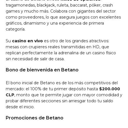
tragamonedas, blackjack, ruleta, baccarat, póker, crash
games y mucho más. Colabora con gigantes del sector
como proveedores, lo que asegura juegos con excelentes
gráficos, dinamismo y una experiencia de primera
categoría.
Su
casino en vivo
es otro de los grandes atractivos:
mesas con crupieres reales transmitidas en HD, que
replican perfectamente la adrenalina de un casino físico
sin necesidad de salir de casa.
Bono de bienvenida en Betano
El bono inicial de Betano es de los más competitivos del
mercado: el 100% de tu primer depósito hasta
$200.000
CLP
, monto que te permite jugar con mayor comodidad y
probar diferentes secciones sin arriesgar todo tu saldo
desde el inicio.
Promociones de Betano