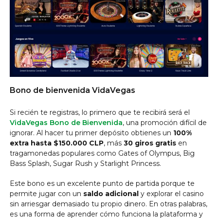
Bono de bienvenida VidaVegas
Si recién te registras, lo primero que te recibirá será el
VidaVegas Bono de Bienvenida
, una promoción difícil de
ignorar. Al hacer tu primer depósito obtienes un
100%
extra hasta $150.000 CLP
, más
30 giros gratis
en
tragamonedas populares como Gates of Olympus, Big
Bass Splash, Sugar Rush y Starlight Princess.
Este bono es un excelente punto de partida porque te
permite jugar con un
saldo adicional
y explorar el casino
sin arriesgar demasiado tu propio dinero. En otras palabras,
es una forma de aprender cómo funciona la plataforma y