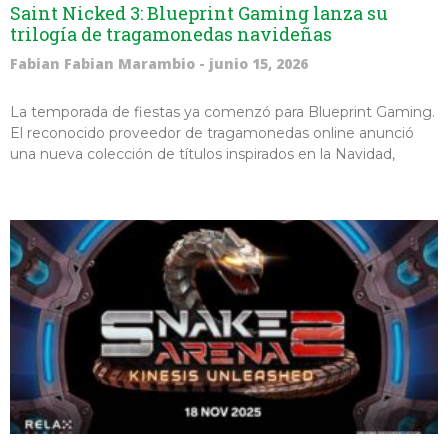
Saint Nicked 3: Blueprint Gaming lanza su
trilogía de tragamonedas navideñas
Fabian Fabian Marambio
junio 15, 2026
La temporada de fiestas ya comenzó para Blueprint Gaming.
El reconocido proveedor de tragamonedas online anunció
una nueva colección de títulos inspirados en la Navidad,