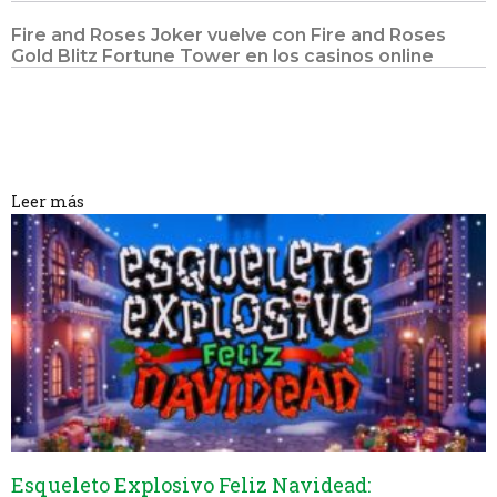
Fire and Roses Joker vuelve con Fire and Roses
Gold Blitz Fortune Tower en los casinos online
Leer más
Esqueleto Explosivo Feliz Navidead: