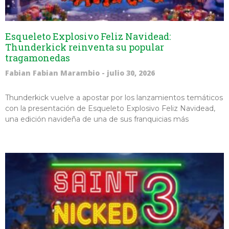
Esqueleto Explosivo Feliz Navidead:
Thunderkick reinventa su popular
tragamonedas
Fabian Fabian Marambio
julio 30, 2026
Thunderkick vuelve a apostar por los lanzamientos temáticos
con la presentación de Esqueleto Explosivo Feliz Navidead,
una edición navideña de una de sus franquicias más