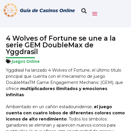
4 Wolves of Fortune se une a la
serie GEM DoubleMax de
Yggdrasil
Juegos Online
Yggdrasil ha lanzado 4 Wolves of Fortune, el último título
principal que cuenta con el mecanismo de juego
DoubleMaxTM Game Engagement Mechanic (GEM), que
ofrece
multiplicadores ilimitados y emociones
infinitas
.
Ambientado en un cañón estadounidense,
el juego
cuenta con cuatro lobos de diferentes colores como
iconos de alto rendimiento
. Todos los símbolos
ganadores se eliminan y aparecen nuevos iconos para