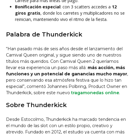
carrete para más líneas de pago.
Bonificación especial
: con 3 scatters accedes a
12
giros gratis
, donde los carretes y multiplicadores no se
reinician, manteniendo vivo el ritmo de la fiesta.
Palabra de Thunderkick
“Han pasado más de seis años desde el lanzamiento del
Carnival Queen original, y sigue siendo uno de nuestros
títulos más queridos. Con Carnival Queen 2 queríamos
llevar esa experiencia un paso más allá:
más acción, más
funciones y un potencial de ganancias mucho mayor
,
pero conservando esa atmósfera festiva que lo hizo tan
especial”, comentó Johannes Polbring, Product Owner en
Thunderkick, sobre este nuevo
tragamonedas online
.
Sobre Thunderkick
Desde Estocolmo, Thunderkick ha marcado tendencia en
el mundo de las slot con un estilo propio, creativo y
atrevido. Fundado en 2012, el estudio ya cuenta con más