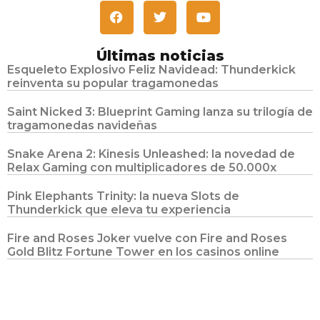
Últimas noticias
Esqueleto Explosivo Feliz Navidead: Thunderkick
reinventa su popular tragamonedas
Saint Nicked 3: Blueprint Gaming lanza su trilogía de
tragamonedas navideñas
Snake Arena 2: Kinesis Unleashed: la novedad de
Relax Gaming con multiplicadores de 50.000x
Pink Elephants Trinity: la nueva Slots de
Thunderkick que eleva tu experiencia
Fire and Roses Joker vuelve con Fire and Roses
Gold Blitz Fortune Tower en los casinos online