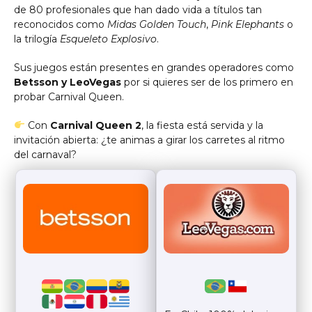
de 80 profesionales que han dado vida a títulos tan
reconocidos como
Midas Golden Touch
,
Pink Elephants
o
la trilogía
Esqueleto Explosivo
.
Sus juegos están presentes en grandes operadores como
Betsson y LeoVegas
por si quieres ser de los primero en
probar Carnival Queen.
Con
Carnival Queen 2
, la fiesta está servida y la
invitación abierta: ¿te animas a girar los carretes al ritmo
del carnaval?