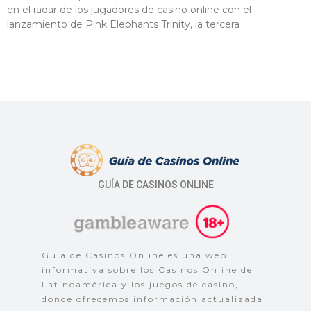
en el radar de los jugadores de casino online con el
lanzamiento de Pink Elephants Trinity, la tercera
GUÍA DE CASINOS ONLINE
Guía de Casinos Online es una web
informativa sobre los Casinos Online de
Latinoamérica y los juegos de casino,
donde ofrecemos información actualizada