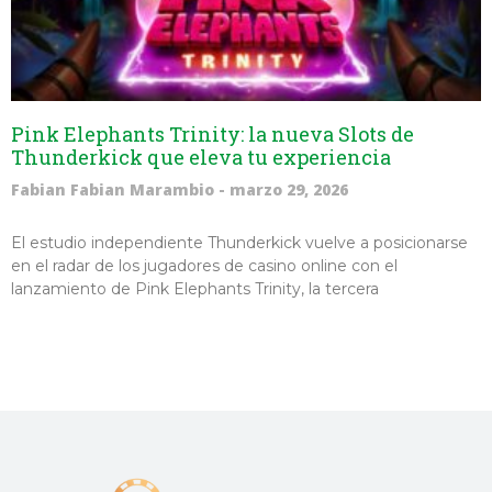
Pink Elephants Trinity: la nueva Slots de
Thunderkick que eleva tu experiencia
Fabian Fabian Marambio
marzo 29, 2026
El estudio independiente Thunderkick vuelve a posicionarse
en el radar de los jugadores de casino online con el
lanzamiento de Pink Elephants Trinity, la tercera