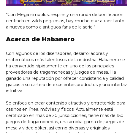
“Con Mega símbolos, respins y una ronda de bonificación
centrada en wilds pegajosos, hay mucho que atraer tanto
a nuevos como a antiguos fans de la serie.”
Acerca de Habanero
Con algunos de los diseñadores, desarrolladores y
matemáticos más talentosos de la industria, Habanero se
ha convertido rápidamente en uno de los principales
proveedores de tragamonedas y juegos de mesa. Ha
ganado una reputación por ofrecer consistencia y calidad
gracias a su cartera de excelentes productos y una interfaz
intuitiva.
Se enfoca en crear contenido atractivo y entretenido para
casinos en línea, móviles y físicos. Actualmente está
certificado en más de 20 jurisdicciones, tiene más de 150
juegos de tragamonedas, una amplia gama de juegos de
mesa y video póker, así como diversas y originales