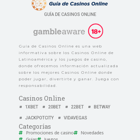
GUÍA DE CASINOS ONLINE
Guía de Casinos Online es una web
informativa sobre los Casinos Online de
Latinoamérica y los juegos de casino,
donde ofrecemos información actualizada
sobre los mejores Casinos Online donde
poder jugar, divertirte y ganar. Juega con
responsabilidad.
Casinos Online
1XBET
20BET
22BET
BETWAY
JACKPOTCITY
VIDAVEGAS
Categorías
Promociones de casino
Novedades
Guias
Juegos