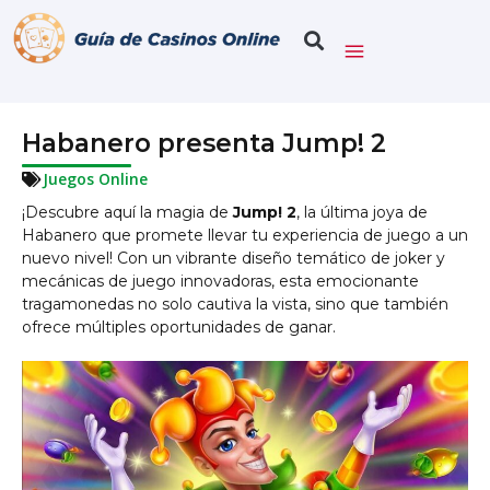
Habanero presenta Jump! 2
Juegos Online
¡Descubre aquí la magia de
Jump! 2
, la última joya de
Habanero que promete llevar tu experiencia de juego a un
nuevo nivel! Con un vibrante diseño temático de joker y
mecánicas de juego innovadoras, esta emocionante
tragamonedas no solo cautiva la vista, sino que también
ofrece múltiples oportunidades de ganar.