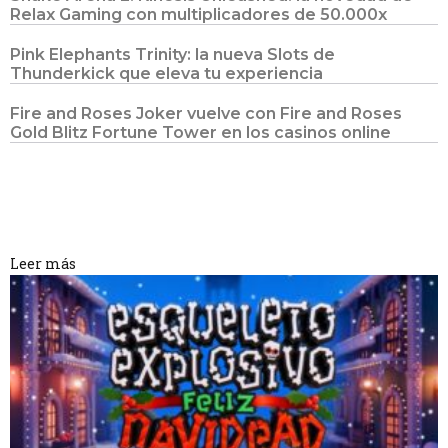
Relax Gaming con multiplicadores de 50.000x
Pink Elephants Trinity: la nueva Slots de
Thunderkick que eleva tu experiencia
Fire and Roses Joker vuelve con Fire and Roses
Gold Blitz Fortune Tower en los casinos online
Leer más