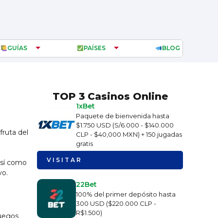
GUÍAS
PAÍSES
BLOG
TOP 3 Casinos Online
1xBet
Paquete de bienvenida hasta
$1.750 USD (S/6.000 - $140.000
fruta del
CLP - $40,000 MXN) + 150 jugadas
gratis
VISITAR
así como
vo.
22Bet
100% del primer depósito hasta
300 USD ($220.000 CLP -
R$1.500)
juegos