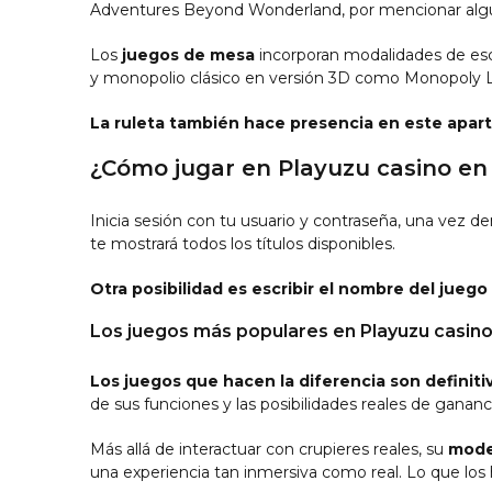
Adventures Beyond Wonderland, por mencionar alg
Los
juegos de mesa
incorporan modalidades de esc
y monopolio clásico en versión 3D como Monopoly 
La ruleta también hace presencia en este apar
¿Cómo jugar en Playuzu casino en 
Inicia sesión con tu usuario y contraseña, una vez de
te mostrará todos los títulos disponibles.
Otra posibilidad es escribir el nombre del juego
Los juegos más populares en Playuzu casino
Los juegos que hacen la diferencia son defini
de sus funciones y las posibilidades reales de gananc
Más allá de interactuar con crupieres reales, su
mode
una experiencia tan inmersiva como real. Lo que los 