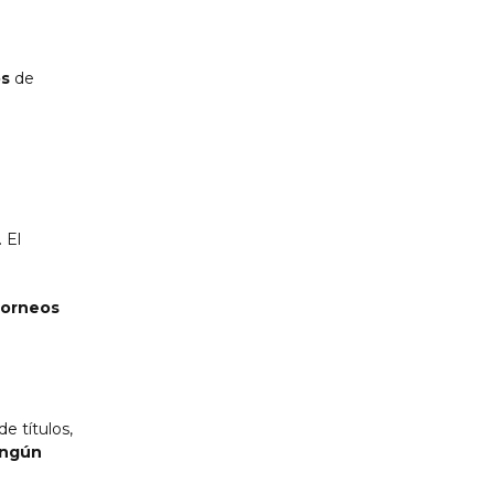
os
de
 El
torneos
e títulos,
ingún