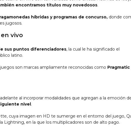
ambién encontramos títulos muy novedosos
.
 tragamonedas híbridas y programas de concurso,
donde com
es jugosos.
 en vivo
 de sus puntos diferenciadores
, la cual le ha significado el
blico latino.
os juegos son marcas ampliamente reconocidas como
Pragmatic 
 adelante al incorporar modalidades que agregan a la emoción de 
iguiente nivel
.
ette, cuya imagen en HD te sumerge en el entorno del juego, 
la Lightning, en la que los multiplicadores son de alto pago.