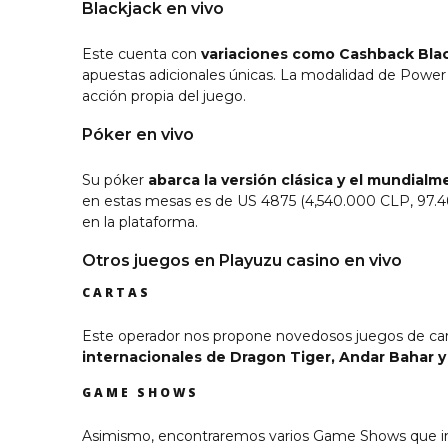
Blackjack en vivo
Este cuenta con
variaciones como Cashback Blac
apuestas adicionales únicas. La modalidad de Power
acción propia del juego.
Póker en vivo
Su póker
abarca la versión clásica y el mundia
en estas mesas es de US 4875 (4,540.000 CLP, 97.4
en la plataforma.
Otros juegos en Playuzu casino en vivo
CARTAS
Este operador nos propone novedosos juegos de carta
internacionales de Dragon Tiger, Andar Bahar y
GAME SHOWS
Asimismo, encontraremos varios Game Shows que 