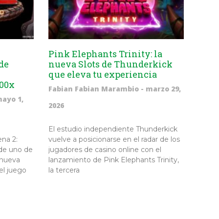
Pink Elephants Trinity: la
de
nueva Slots de Thunderkick
que eleva tu experiencia
000x
Fabian Fabian Marambio
marzo 29,
ayo 1,
2026
El estudio independiente Thunderkick
na 2:
vuelve a posicionarse en el radar de los
 de uno de
jugadores de casino online con el
 nueva
lanzamiento de Pink Elephants Trinity,
el juego
la tercera