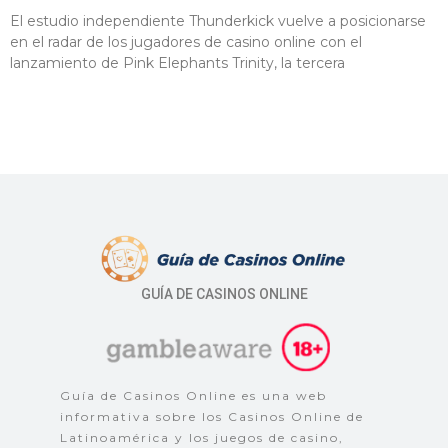
El estudio independiente Thunderkick vuelve a posicionarse
en el radar de los jugadores de casino online con el
lanzamiento de Pink Elephants Trinity, la tercera
GUÍA DE CASINOS ONLINE
Guía de Casinos Online es una web
informativa sobre los Casinos Online de
Latinoamérica y los juegos de casino,