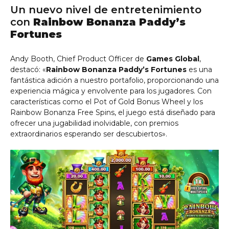
Un nuevo nivel de entretenimiento
con
Rainbow Bonanza Paddy’s
Fortunes
Andy Booth, Chief Product Officer de
Games Global
,
destacó: «
Rainbow Bonanza Paddy’s Fortunes
es una
fantástica adición a nuestro portafolio, proporcionando una
experiencia mágica y envolvente para los jugadores. Con
características como el Pot of Gold Bonus Wheel y los
Rainbow Bonanza Free Spins, el juego está diseñado para
ofrecer una jugabilidad inolvidable, con premios
extraordinarios esperando ser descubiertos».