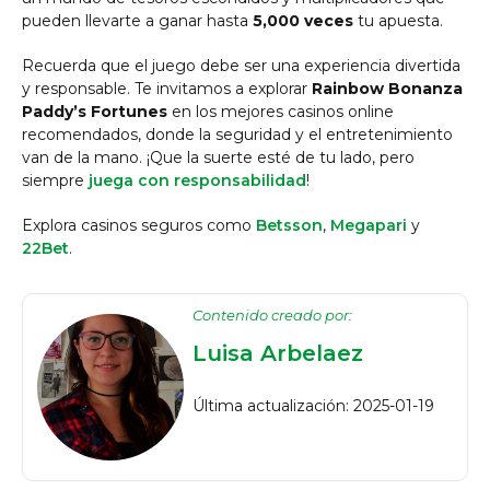
pueden llevarte a ganar hasta
5,000 veces
tu apuesta.
Recuerda que el juego debe ser una experiencia divertida
y responsable. Te invitamos a explorar
Rainbow Bonanza
Paddy’s Fortunes
en los mejores casinos online
recomendados, donde la seguridad y el entretenimiento
van de la mano. ¡Que la suerte esté de tu lado, pero
siempre
juega con responsabilidad
!
Explora casinos seguros como
Betsson
,
Megapari
y
22Bet
.
Contenido creado por:
Luisa Arbelaez
Última actualización: 2025-01-19