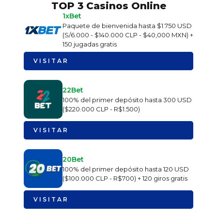
TOP 3 Casinos Online
1xBet
Paquete de bienvenida hasta $1.750 USD
(S/6.000 - $140.000 CLP - $40,000 MXN) +
150 jugadas gratis
VISITAR
22Bet
100% del primer depósito hasta 300 USD
($220.000 CLP - R$1.500)
VISITAR
20Bet
100% del primer depósito hasta 120 USD
($100.000 CLP - R$700) + 120 giros gratis
VISITAR