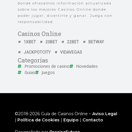
donde ofrecemos información actualizada
sobre los mejores Casinos Online donde
poder jugar, divertirte y ganar. Juega con
responsabilidad.
Casinos Online
1XBET
20BET
22BET
BETWAY
JACKPOTCITY
VIDAVEGAS
Categorías
Promociones de casino
Novedades
Guias
Juegos
©2018-2026 Guía de Casinos Online –
Aviso Legal
|
Política de Cookies
|
Equipo
|
Contacto