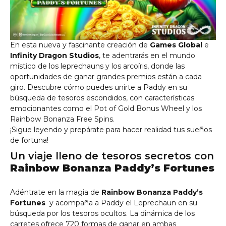
En esta nueva y fascinante creación de
Games Global
e
Infinity Dragon Studios
, te adentrarás en el mundo
místico de los leprechauns y los arcoíris, donde las
oportunidades de ganar grandes premios están a cada
giro. Descubre cómo puedes unirte a Paddy en su
búsqueda de tesoros escondidos, con características
emocionantes como el Pot of Gold Bonus Wheel y los
Rainbow Bonanza Free Spins.
¡Sigue leyendo y prepárate para hacer realidad tus sueños
de fortuna!
Un viaje lleno de tesoros secretos con
Rainbow Bonanza Paddy’s Fortunes
Adéntrate en la magia de
Rainbow Bonanza Paddy’s
Fortunes
y acompaña a Paddy el Leprechaun en su
búsqueda por los tesoros ocultos. La dinámica de los
carretes ofrece 720 formas de ganar en ambas