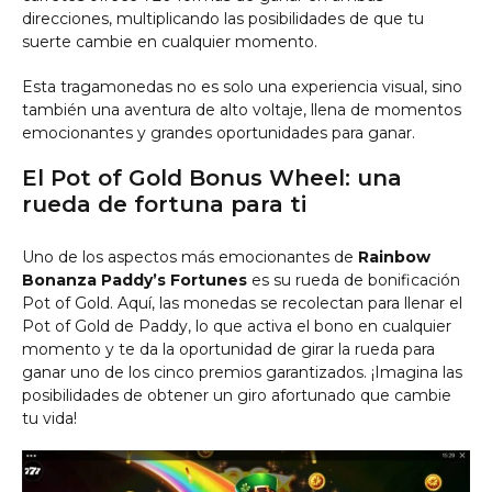
direcciones, multiplicando las posibilidades de que tu
suerte cambie en cualquier momento.
Esta tragamonedas no es solo una experiencia visual, sino
también una aventura de alto voltaje, llena de momentos
emocionantes y grandes oportunidades para ganar.
El Pot of Gold Bonus Wheel: una
rueda de fortuna para ti
Uno de los aspectos más emocionantes de
Rainbow
Bonanza Paddy’s Fortunes
es su rueda de bonificación
Pot of Gold. Aquí, las monedas se recolectan para llenar el
Pot of Gold de Paddy, lo que activa el bono en cualquier
momento y te da la oportunidad de girar la rueda para
ganar uno de los cinco premios garantizados. ¡Imagina las
posibilidades de obtener un giro afortunado que cambie
tu vida!