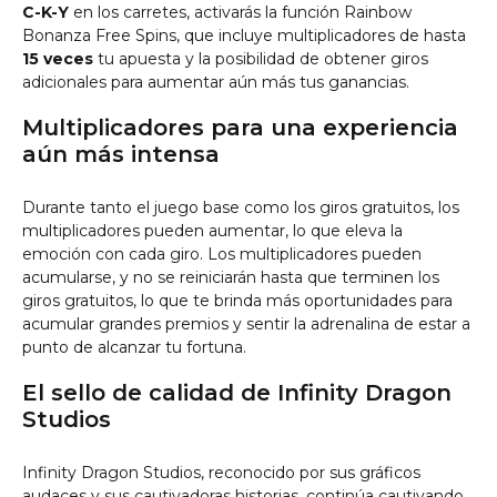
C-K-Y
en los carretes, activarás la función Rainbow
Bonanza Free Spins, que incluye multiplicadores de hasta
15 veces
tu apuesta y la posibilidad de obtener giros
adicionales para aumentar aún más tus ganancias.
Multiplicadores para una experiencia
aún más intensa
Durante tanto el juego base como los giros gratuitos, los
multiplicadores pueden aumentar, lo que eleva la
emoción con cada giro. Los multiplicadores pueden
acumularse, y no se reiniciarán hasta que terminen los
giros gratuitos, lo que te brinda más oportunidades para
acumular grandes premios y sentir la adrenalina de estar a
punto de alcanzar tu fortuna.
El sello de calidad de Infinity Dragon
Studios
Infinity Dragon Studios, reconocido por sus gráficos
audaces y sus cautivadoras historias, continúa cautivando