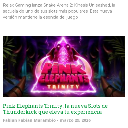
Relax Gaming lanza Snake Arena 2: Kinesis Unleashed, la
secuela de uno de sus slots más populares. Esta nueva
versión mantiene la esencia del juego
Pink Elephants Trinity: la nueva Slots de
Thunderkick que eleva tu experiencia
Fabian Fabian Marambio
marzo 29, 2026