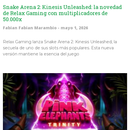
Snake Arena 2: Kinesis Unleashed: la novedad
de Relax Gaming con multiplicadores de
50.000x
Fabian Fabian Marambio
mayo 1, 2026
Relax Gaming lanza Snake Arena 2: Kinesis Unleashed, la
secuela de uno de sus slots más populares. Esta nueva
versión mantiene la esencia del juego