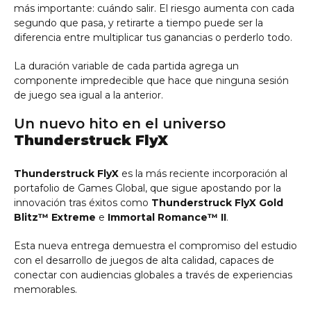
más importante: cuándo salir. El riesgo aumenta con cada
segundo que pasa, y retirarte a tiempo puede ser la
diferencia entre multiplicar tus ganancias o perderlo todo.
La duración variable de cada partida agrega un
componente impredecible que hace que ninguna sesión
de juego sea igual a la anterior.
Un nuevo hito en el universo
Thunderstruck FlyX
Thunderstruck FlyX
es la más reciente incorporación al
portafolio de Games Global, que sigue apostando por la
innovación tras éxitos como
Thunderstruck FlyX
Gold
Blitz™ Extreme
e
Immortal Romance™ II
.
Esta nueva entrega demuestra el compromiso del estudio
con el desarrollo de juegos de alta calidad, capaces de
conectar con audiencias globales a través de experiencias
memorables.