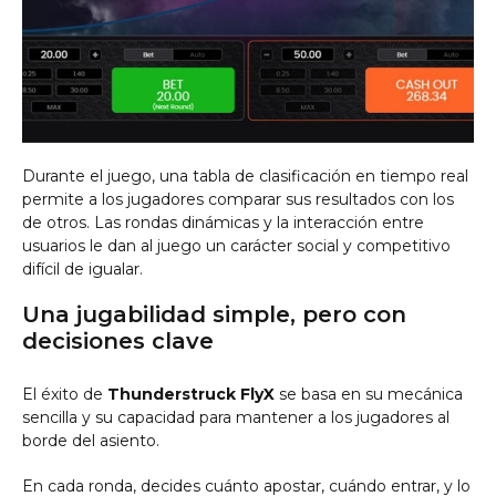
Durante el juego, una tabla de clasificación en tiempo real
permite a los jugadores comparar sus resultados con los
de otros. Las rondas dinámicas y la interacción entre
usuarios le dan al juego un carácter social y competitivo
difícil de igualar.
Una jugabilidad simple, pero con
decisiones clave
El éxito de
Thunderstruck FlyX
se basa en su mecánica
sencilla y su capacidad para mantener a los jugadores al
borde del asiento.
En cada ronda, decides cuánto apostar, cuándo entrar, y lo