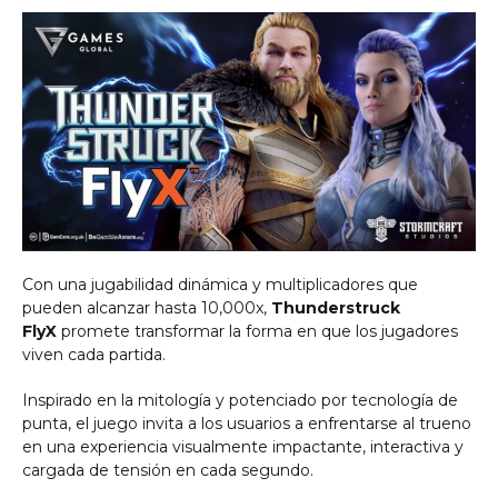
Con una jugabilidad dinámica y multiplicadores que
pueden alcanzar hasta 10,000x,
Thunderstruck
FlyX
promete transformar la forma en que los jugadores
viven cada partida.
Inspirado en la mitología y potenciado por tecnología de
punta, el juego invita a los usuarios a enfrentarse al trueno
en una experiencia visualmente impactante, interactiva y
cargada de tensión en cada segundo.