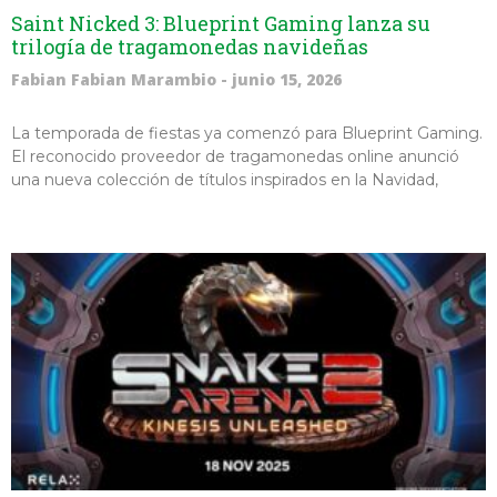
Saint Nicked 3: Blueprint Gaming lanza su
trilogía de tragamonedas navideñas
Fabian Fabian Marambio
junio 15, 2026
La temporada de fiestas ya comenzó para Blueprint Gaming.
El reconocido proveedor de tragamonedas online anunció
una nueva colección de títulos inspirados en la Navidad,