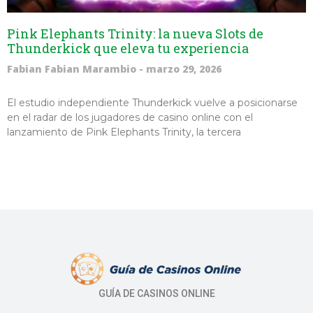
Pink Elephants Trinity: la nueva Slots de
Thunderkick que eleva tu experiencia
Fabian Fabian Marambio
marzo 29, 2026
El estudio independiente Thunderkick vuelve a posicionarse
en el radar de los jugadores de casino online con el
lanzamiento de Pink Elephants Trinity, la tercera
GUÍA DE CASINOS ONLINE