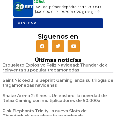
20Bet
100% del primer depósito hasta 120 USD
($100.000 CLP - R$700) + 120 giros gratis
VISITAR
Síguenos en
Últimas noticias
Esqueleto Explosivo Feliz Navidead: Thunderkick
reinventa su popular tragamonedas
Saint Nicked 3: Blueprint Gaming lanza su trilogía de
tragamonedas navideñas
Snake Arena 2: Kinesis Unleashed: la novedad de
Relax Gaming con multiplicadores de 50.000x
Pink Elephants Trinity: la nueva Slots de
Thunderkick que eleva tu experiencia