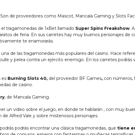
. Son de proveedores como Mascot, Mancala Gaming y Slots Fac
 el tragamonedas de 1xBet llamado
Super Spins Freakshow
. A
paratos de feria. En sus carretes hay muy buenos personajes de 
ditivamente te enamorarás.
 una de las tragamonedas más populares del casino. Hace refere
bulle y pelea contra un ejército enemigo. En los carretes podrás 
s es
Burning Slots 40,
del proveedor BF Games
,
con números, l
nedas de casino.
ry
, de Mancala Gaming.
 ver un video sobre el juego, en donde te hablarán , con muy bue
n de Alfred Vale y sobre misteriosos personajes.
y podrás podrás encontrar una clásica tragamonedas, que
tiene e
ibros de conjuros, espejos con fantasmas o muñecas terroríficas.