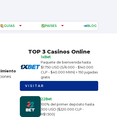
GUÍAS
PAÍSES
BLOG
TOP 3 Casinos Online
1xBet
Paquete de bienvenida hasta
$1.750 USD (S/6.000 - $140.000
cimiento
CLP - $40,000 MXN) + 150 jugadas
ociones
gratis
VISITAR
22Bet
100% del primer depósito hasta
300 USD ($220.000 CLP -
R$1.500)