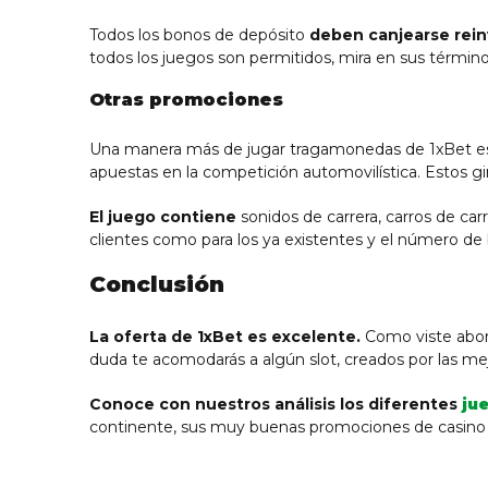
Todos los bonos de depósito
deben canjearse rein
todos los juegos son permitidos, mira en sus término
Otras promociones
Una manera más de jugar tragamonedas de 1xBet es
apuestas en la competición automovilística. Estos gir
El juego contiene
sonidos de carrera, carros de carr
clientes como para los ya existentes y el número de 
Conclusión
La oferta de 1xBet es excelente.
Como viste abor
duda te acomodarás a algún slot, creados por las me
Conoce con nuestros análisis los diferentes
ju
continente, sus muy buenas promociones de casino