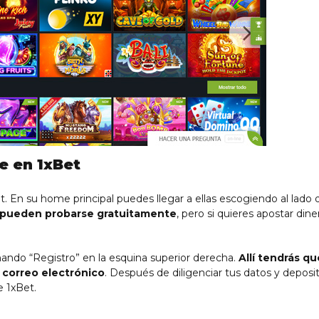
e en 1xBet
. En su home principal puedes llegar a ellas escogiendo al lado
 pueden probarse gratuitamente
, pero si quieres apostar dine
ando “Registro” en la esquina superior derecha.
Allí tendrás qu
n correo electrónico
. Después de diligenciar tus datos y deposi
e 1xBet.