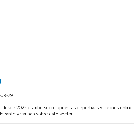
4-09-29
 desde 2022 escribe sobre apuestas deportivas y casinos online,
evante y variada sobre este sector.