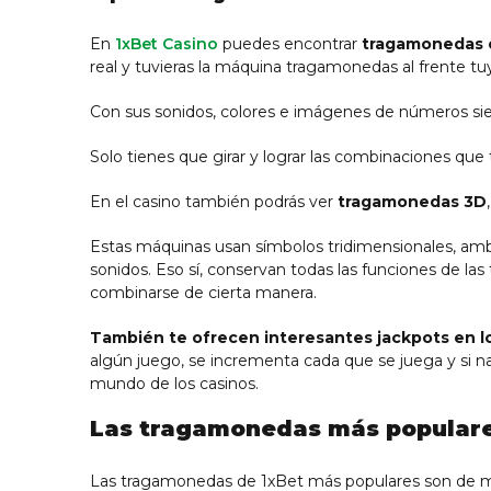
En
1xBet Casino
puedes encontrar
tragamonedas 
real y tuvieras la máquina tragamonedas al frente tu
Con sus sonidos, colores e imágenes de números siet
Solo tienes que girar y lograr las combinaciones que 
En el casino también podrás ver
tragamonedas 3D
Estas máquinas usan símbolos tridimensionales, am
sonidos. Eso sí, conservan todas las funciones de 
combinarse de cierta manera.
También te ofrecen interesantes jackpots en 
algún juego, se incrementa cada que se juega y si nad
mundo de los casinos.
Las tragamonedas más populare
Las tragamonedas de 1xBet más populares son de muc