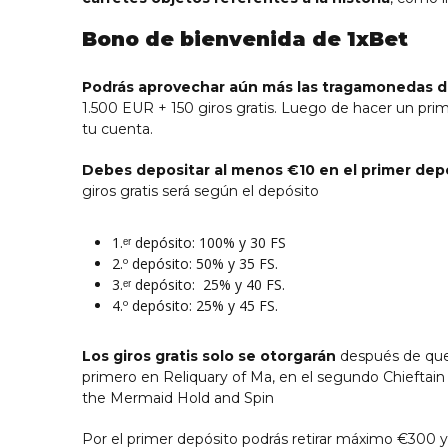
Bono de bienvenida de 1xBet
Podrás aprovechar aún más las tragamonedas d
1.500 EUR + 150 giros gratis. Luego de hacer un pr
tu cuenta.
Debes depositar al menos €10 en el primer depósi
giros gratis será según el depósito
1.ᵉʳ depósito: 100% y 30 FS
2.º depósito: 50% y 35 FS.
3.ᵉʳ depósito: 25% y 40 FS.
4.º depósito: 25% y 45 FS.
Los giros gratis solo se otorgarán
después de que 
primero en Reliquary of Ma, en el segundo Chieftain 
the Mermaid Hold and Spin
Por el primer depósito podrás retirar máximo €300 y