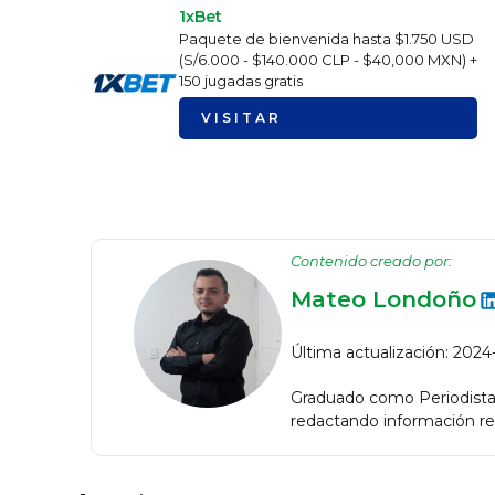
1xBet
Paquete de bienvenida hasta $1.750 USD
(S/6.000 - $140.000 CLP - $40,000 MXN) +
150 jugadas gratis
VISITAR
Contenido creado por:
Mateo Londoño
Última actualización: 202
Graduado como Periodista,
redactando información rel