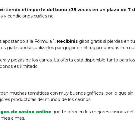
virtiendo el importe del bono х35 veces en un plazo de 7 d
s y condiciones cuáles no.
 apostando a la Fórmula 1.
Recibirás
giros gratis si pierdes en t
os gratis podrás utilizarlos para jugar en el tragamonedas Formul
era y piezas de los carros. La oferta está disponible tanto para l
bonos es ilimitado.
dan muchas temáticas con muy buenos gráficos, por lo que sin 
jores productoras del mundo de los casinos.
egos de
casino online
que te ofrecen los mejores casinos del
 mes a mes.