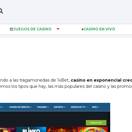
JUEGOS DE CASINO
♦️
CASINO EN VIVO
gando a las tragamonedas de 1xBet,
casino en exponencial cre
remos los tipos que hay, las más populares del casino y las prom