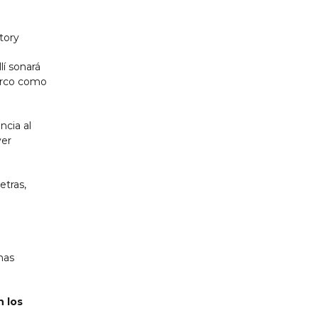
tory
llí sonará
circo como
ncia al
ver
etras,
nas
n los