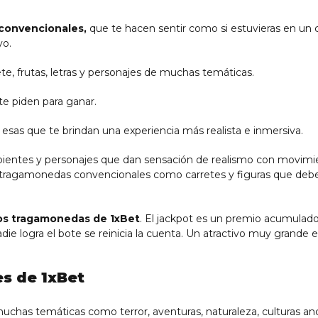
convencionales,
que te hacen sentir como si estuvieras en un 
yo.
e, frutas, letras y personajes de muchas temáticas.
te piden para ganar.
, esas que te brindan una experiencia más realista e inmersiva.
bientes y personajes que dan sensación de realismo con movimi
las tragamonedas convencionales como carretes y figuras que deb
los tragamonedas de 1xBet
. El jackpot es un premio acumulad
ie logra el bote se reinicia la cuenta. Un atractivo muy grande e
s de 1xBet
has temáticas como terror, aventuras, naturaleza, culturas anc