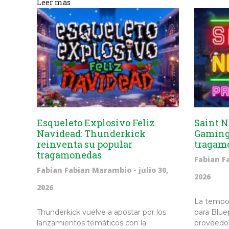
Leer más
Esqueleto Explosivo Feliz
Saint N
Navidead: Thunderkick
Gaming 
reinventa su popular
tragam
tragamonedas
Fabian 
Fabian Fabian Marambio
julio 30,
2026
2026
La tempo
Thunderkick vuelve a apostar por los
para Blue
lanzamientos temáticos con la
proveedo