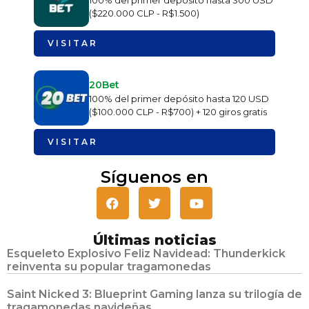
($220.000 CLP - R$1.500)
VISITAR
20Bet
100% del primer depósito hasta 120 USD
($100.000 CLP - R$700) + 120 giros gratis
VISITAR
Síguenos en
Últimas noticias
Esqueleto Explosivo Feliz Navidead: Thunderkick
reinventa su popular tragamonedas
Saint Nicked 3: Blueprint Gaming lanza su trilogía de
tragamonedas navideñas