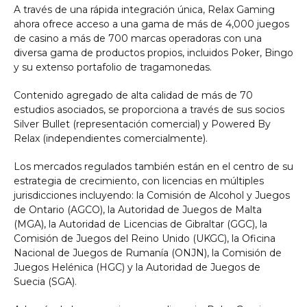
A través de una rápida integración única, Relax Gaming
ahora ofrece acceso a una gama de más de 4,000 juegos
de casino a más de 700 marcas operadoras con una
diversa gama de productos propios, incluidos Poker, Bingo
y su extenso portafolio de tragamonedas.
Contenido agregado de alta calidad de más de 70
estudios asociados, se proporciona a través de sus socios
Silver Bullet (representación comercial) y Powered By
Relax (independientes comercialmente).
Los mercados regulados también están en el centro de su
estrategia de crecimiento, con licencias en múltiples
jurisdicciones incluyendo: la Comisión de Alcohol y Juegos
de Ontario (AGCO), la Autoridad de Juegos de Malta
(MGA), la Autoridad de Licencias de Gibraltar (GGC), la
Comisión de Juegos del Reino Unido (UKGC), la Oficina
Nacional de Juegos de Rumanía (ONJN), la Comisión de
Juegos Helénica (HGC) y la Autoridad de Juegos de
Suecia (SGA).