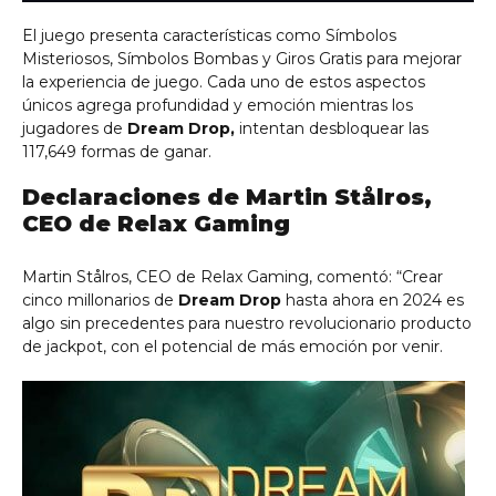
El juego presenta características como Símbolos
Misteriosos, Símbolos Bombas y Giros Gratis para mejorar
la experiencia de juego. Cada uno de estos aspectos
únicos agrega profundidad y emoción mientras los
jugadores de
Dream Drop,
intentan desbloquear las
117,649 formas de ganar.
Declaraciones de Martin Stålros,
CEO de Relax Gaming
Martin Stålros, CEO de Relax Gaming, comentó: “Crear
cinco millonarios de
Dream Drop
hasta ahora en 2024 es
algo sin precedentes para nuestro revolucionario producto
de jackpot, con el potencial de más emoción por venir.