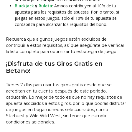
Blackjack
y
Ruleta
: Ambos contribuyen al 10% de tu
apuesta para los requisitos de apuesta. Por lo tanto, si
juegas en estos juegos, solo el 10% de tu apuesta se
contabiliza para alcanzar los requisitos del bono.
Recuerda que algunos juegos están excluidos de
contribuir a estos requisitos, así que asegúrate de verificar
la lista completa para optimizar tu estrategia de juego
¡Disfruta de tus Giros Gratis en
Betano!
Tienes 7 días para usar tus giros gratis desde que se
acreditan en tu cuenta; después de este período,
caducarán. Lo mejor de todo es que no hay requisitos de
apuesta asociados a estos giros, por lo que podrás disfrutar
de juegos en tragamonedas seleccionados, como
Starburst y Wild Wild West, sin tener que cumplir
condiciones adicionales.