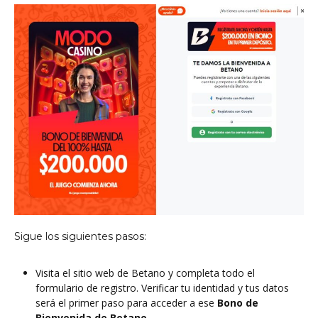
Sigue los siguientes pasos:
Visita el sitio web de Betano y completa todo el
formulario de registro. Verificar tu identidad y tus datos
será el primer paso para acceder a ese
Bono de
Bienvenida de Betano.