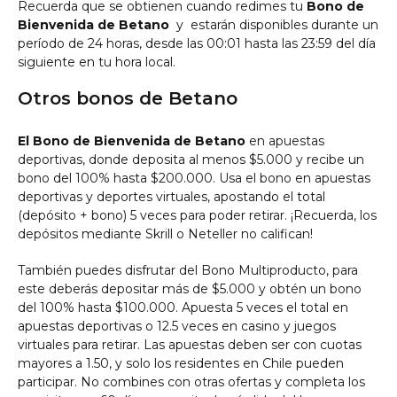
Recuerda que se obtienen cuando redimes tu
Bono de
Bienvenida de Betano
y estarán disponibles durante un
período de 24 horas, desde las 00:01 hasta las 23:59 del día
siguiente en tu hora local.
Otros bonos de Betano
El Bono de Bienvenida de Betano
en apuestas
deportivas, donde deposita al menos $5.000 y recibe un
bono del 100% hasta $200.000. Usa el bono en apuestas
deportivas y deportes virtuales, apostando el total
(depósito + bono) 5 veces para poder retirar. ¡Recuerda, los
depósitos mediante Skrill o Neteller no califican!
También puedes disfrutar del Bono Multiproducto, para
este deberás depositar más de $5.000 y obtén un bono
del 100% hasta $100.000. Apuesta 5 veces el total en
apuestas deportivas o 12.5 veces en casino y juegos
virtuales para retirar. Las apuestas deben ser con cuotas
mayores a 1.50, y solo los residentes en Chile pueden
participar. No combines con otras ofertas y completa los