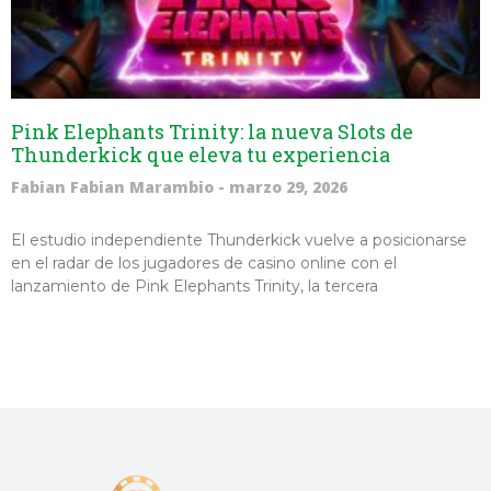
Pink Elephants Trinity: la nueva Slots de
Thunderkick que eleva tu experiencia
Fabian Fabian Marambio
marzo 29, 2026
El estudio independiente Thunderkick vuelve a posicionarse
en el radar de los jugadores de casino online con el
lanzamiento de Pink Elephants Trinity, la tercera