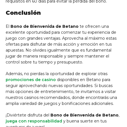
requisitos en 60 días para evitar la pérdida del bono.
Conclusión
El
Bono de Bienvenida de Betano
te ofrecen una
excelente oportunidad para comenzar tu experiencia de
juego con grandes ventajas. Aprovecha al máximo estas
ofertas para disfrutar de más acción y emoción en tus
apuestas. No olvides igualmente que es fundamental
jugar de manera responsable y siempre mantener el
control sobre tu tiempo y presupuesto.
Además, no pierdas la oportunidad de explorar otras
promociones de casino
disponibles en Betano para
seguir aprovechando nuevas oportunidades. Si buscas
más opciones de entretenimiento, te invitamos a visitar
nuestros casinos recomendados, donde encontrarás una
amplia variedad de juegos y bonificaciones adicionales.
¡Diviértete disfruta del
Bono de Bienvenida de Betano
,
juega con responsabilidad
y buena suerte en tus