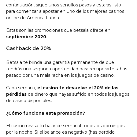
continuación, sigue unos sencillos pasos y estarás listo
para comenzar a apostar en uno de los mejores casinos
online de América Latina.
Estas son las promociones que betsala ofrece en
septiembre 2020
.
Cashback de 20%
Betsala te brinda una garantía permanente de que
tendrás una segunda oportunidad para recuperarte si has
pasado por una mala racha en los juegos de casino.
Cada semana,
el casino te devuelve el 20% de las
pérdidas
de dinero que hayas sufrido en todos los juegos
de casino disponibles.
¿Cómo funciona esta promoción?
El casino revisa tu balance semanal todos los domingos
por la noche. Si el balance es negativo (has perdido