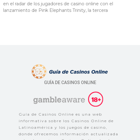
en el radar de los jugadores de casino online con el
lanzamiento de Pink Elephants Trinity, la tercera
GUÍA DE CASINOS ONLINE
Guía de Casinos Online es una web
informativa sobre los Casinos Online de
Latinoamérica y los juegos de casino,
donde ofrecemos información actualizada