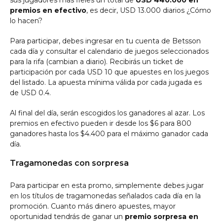
sus jugadores más fieles un total de
USD 440.000 en
premios en efectivo
, es decir, USD 13.000 diarios ¿Cómo
lo hacen?
Para participar, debes ingresar en tu cuenta de Betsson
cada día y consultar el calendario de juegos seleccionados
para la rifa (cambian a diario). Recibirás un ticket de
participación por cada USD 10 que apuestes en los juegos
del listado. La apuesta mínima válida por cada jugada es
de USD 0.4.
Al final del día, serán escogidos los ganadores al azar. Los
premios en efectivo pueden ir desde los $6 para 800
ganadores hasta los $4.400 para el máximo ganador cada
día.
Tragamonedas con sorpresa
Para participar en esta promo, simplemente debes jugar
en los títulos de tragamonedas señalados cada día en la
promoción. Cuanto más dinero apuestes, mayor
oportunidad tendrás de ganar un
premio sorpresa en