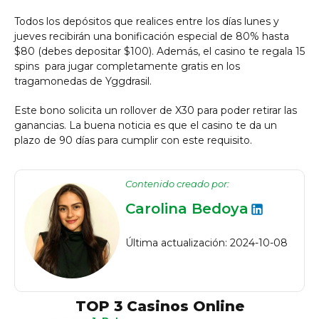
Todos los depósitos que realices entre los días lunes y
jueves recibirán una bonificación especial de 80% hasta
$80 (debes depositar $100). Además, el casino te regala 15
spins para jugar completamente gratis en los
tragamonedas de Yggdrasil.
Este bono solicita un rollover de X30 para poder retirar las
ganancias. La buena noticia es que el casino te da un
plazo de 90 días para cumplir con este requisito.
Contenido creado por:
Carolina Bedoya
Última actualización: 2024-10-08
TOP 3 Casinos Online