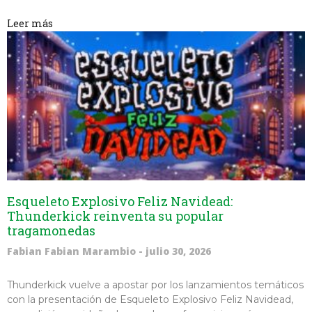
Leer más
Esqueleto Explosivo Feliz Navidead:
Thunderkick reinventa su popular
tragamonedas
Fabian Fabian Marambio
julio 30, 2026
Thunderkick vuelve a apostar por los lanzamientos temáticos
con la presentación de Esqueleto Explosivo Feliz Navidead,