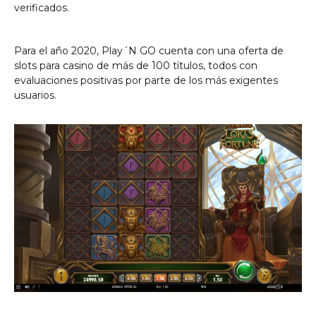
verificados.
Para el año 2020, Play´N GO cuenta con una oferta de
slots para casino de más de 100 títulos, todos con
evaluaciones positivas por parte de los más exigentes
usuarios.