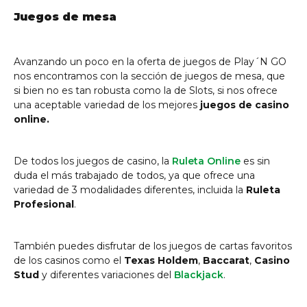
Juegos de mesa
Avanzando un poco en la oferta de juegos de Play´N GO
nos encontramos con la sección de juegos de mesa, que
si bien no es tan robusta como la de Slots, si nos ofrece
una aceptable variedad de los mejores
juegos de casino
online.
De todos los juegos de casino, la
Ruleta Online
es sin
duda el más trabajado de todos, ya que ofrece una
variedad de 3 modalidades diferentes, incluida la
Ruleta
Profesional
.
También puedes disfrutar de los juegos de cartas favoritos
de los casinos como el
Texas Holdem
,
Baccarat
,
Casino
Stud
y diferentes variaciones del
Blackjack
.