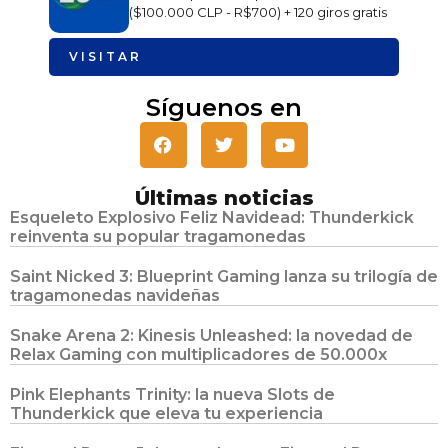
($100.000 CLP - R$700) + 120 giros gratis
VISITAR
Síguenos en
Últimas noticias
Esqueleto Explosivo Feliz Navidead: Thunderkick
reinventa su popular tragamonedas
Saint Nicked 3: Blueprint Gaming lanza su trilogía de
tragamonedas navideñas
Snake Arena 2: Kinesis Unleashed: la novedad de
Relax Gaming con multiplicadores de 50.000x
Pink Elephants Trinity: la nueva Slots de
Thunderkick que eleva tu experiencia