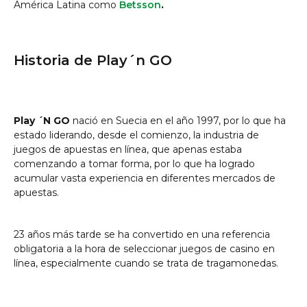
América Latina como
Betsson
.
Historia de Play´n GO
Play ´N GO
nació en Suecia en el año 1997, por lo que ha
estado liderando, desde el comienzo, la industria de
juegos de apuestas en línea, que apenas estaba
comenzando a tomar forma, por lo que ha logrado
acumular vasta experiencia en diferentes mercados de
apuestas.
23 años más tarde se ha convertido en una referencia
obligatoria a la hora de seleccionar juegos de casino en
línea, especialmente cuando se trata de tragamonedas.