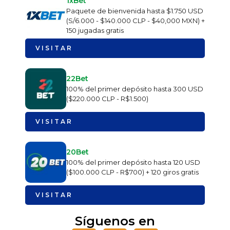
1xBet
Paquete de bienvenida hasta $1.750 USD
(S/6.000 - $140.000 CLP - $40,000 MXN) +
150 jugadas gratis
VISITAR
22Bet
100% del primer depósito hasta 300 USD
($220.000 CLP - R$1.500)
VISITAR
20Bet
100% del primer depósito hasta 120 USD
($100.000 CLP - R$700) + 120 giros gratis
VISITAR
Síguenos en