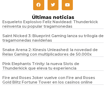
Últimas noticias
Esqueleto Explosivo Feliz Navidead: Thunderkick
reinventa su popular tragamonedas
Saint Nicked 3: Blueprint Gaming lanza su trilogía de
tragamonedas navideñas
Snake Arena 2: Kinesis Unleashed: la novedad de
Relax Gaming con multiplicadores de 50.000x
Pink Elephants Trinity: la nueva Slots de
Thunderkick que eleva tu experiencia
Fire and Roses Joker vuelve con Fire and Roses
Gold Blitz Fortune Tower en los casinos online