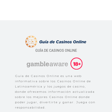
GUÍA DE CASINOS ONLINE
Guía de Casinos Online es una web
informativa sobre los Casinos Online de
Latinoamérica y los juegos de casino,
donde ofrecemos información actualizada
sobre los mejores Casinos Online donde
poder jugar, divertirte y ganar. Juega con
responsabilidad.