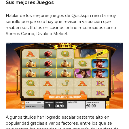
Sus mejores Juegos
Hablar de los mejores juegos de Quickspin resulta muy
sencillo porque solo hay que revisar la valoración que
reciben sus títulos en casinos online reconocidos como
Somos Casino, Rivalo o Melbet.
Algunos títulos han logrado escalar bastante alto en
popularidad gracias a varios factores, entre los que se