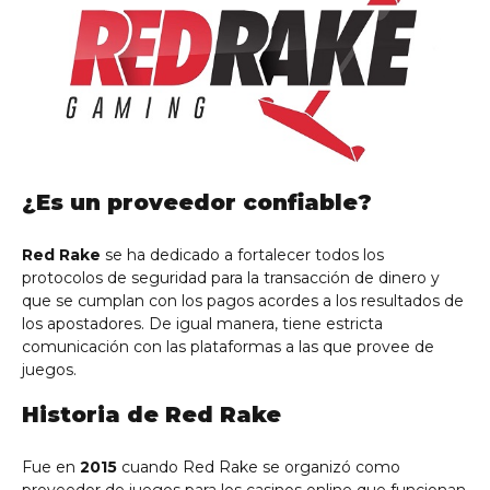
¿Es un proveedor confiable?
Red Rake
se ha dedicado a fortalecer todos los
protocolos de seguridad para la transacción de dinero y
que se cumplan con los pagos acordes a los resultados de
los apostadores. De igual manera, tiene estricta
comunicación con las plataformas a las que provee de
juegos.
Historia de Red Rake
Fue en
2015
cuando Red Rake se organizó como