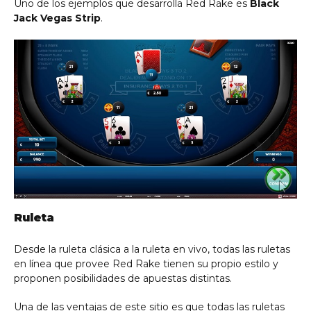
Uno de los ejemplos que desarrolla Red Rake es
Black
Jack Vegas Strip
.
Ruleta
Desde la ruleta clásica a la ruleta en vivo, todas las ruletas
en línea que provee Red Rake tienen su propio estilo y
proponen posibilidades de apuestas distintas.
Una de las ventajas de este sitio es que todas las ruletas