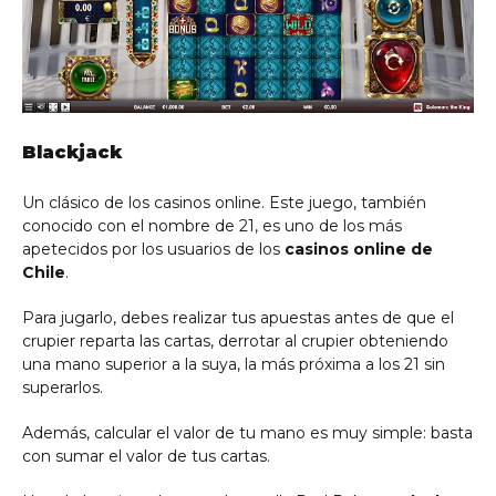
Blackjack
Un clásico de los casinos online. Este juego, también
conocido con el nombre de 21, es uno de los más
apetecidos por los usuarios de los
casinos online de
Chile
.
Para jugarlo, debes realizar tus apuestas antes de que el
crupier reparta las cartas, derrotar al crupier obteniendo
una mano superior a la suya, la más próxima a los 21 sin
superarlos.
Además, calcular el valor de tu mano es muy simple: basta
con sumar el valor de tus cartas.