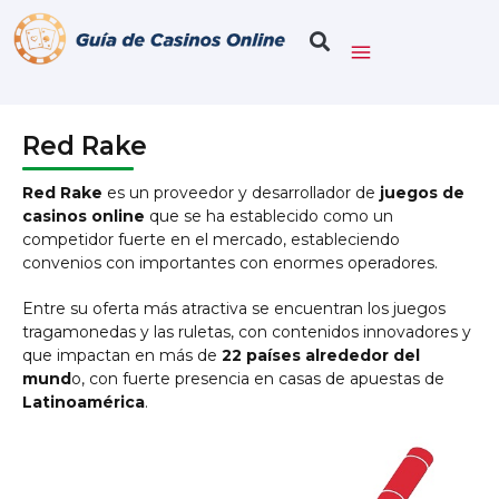
Red Rake
Red Rake
es un proveedor y desarrollador de
juegos de
casinos online
que se ha establecido como un
competidor fuerte en el mercado, estableciendo
convenios con importantes con enormes operadores.
Entre su oferta más atractiva se encuentran los juegos
tragamonedas y las ruletas, con contenidos innovadores y
que impactan en más de
22 países alrededor del
mund
o, con fuerte presencia en casas de apuestas de
Latinoamérica
.