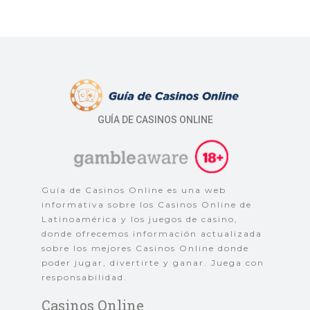
GUÍA DE CASINOS ONLINE
Guía de Casinos Online es una web
informativa sobre los Casinos Online de
Latinoamérica y los juegos de casino,
donde ofrecemos información actualizada
sobre los mejores Casinos Online donde
poder jugar, divertirte y ganar. Juega con
responsabilidad.
Casinos Online