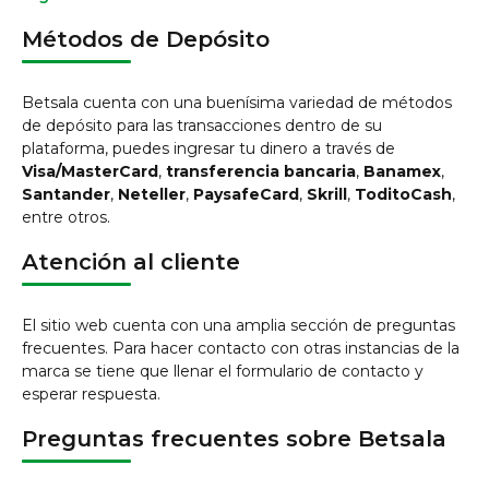
Métodos de Depósito
Betsala cuenta con una buenísima variedad de métodos
de depósito para las transacciones dentro de su
plataforma, puedes ingresar tu dinero a través de
Visa/MasterCard
,
transferencia bancaria
,
Banamex
,
Santander
,
Neteller
,
PaysafeCard
,
Skrill
,
ToditoCash
,
entre otros.
Atención al cliente
El sitio web cuenta con una amplia sección de preguntas
frecuentes. Para hacer contacto con otras instancias de la
marca se tiene que llenar el formulario de contacto y
esperar respuesta.
Preguntas frecuentes sobre Betsala