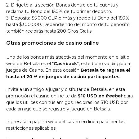
2. Dirígete a la sección Bonos dentro de tu cuenta y
reclama tu Bono del 150% de tu primer depósito.
3. Deposita $5.000 CLP o más y recibe tu Bono del 150%
hasta $300.000. Dependiendo del monto de tu depósito
también recibirás hasta 200 Giros Gratis.
Otras promociones de casino online
Uno de los bonos más atractivos del momento en el sitio
web de Betsala es el “
Cashback
”, este bono va dirigido a
juegos de Casino. En esta ocasión
Betsala te regresa el
hasta el 20 % en juegos de casino participantes
.
Invita a un amigo a jugar y disfrutar de Betsala, en esta
promoción el casino online te da
$10 USD en
freebet
para
que los utilices con tus amigos, recibirás los $10 USD por
cada amigo que se registre y juegue en Betsala.
Ingresa a la página web del casino en línea para leer las
restricciones aplicables.