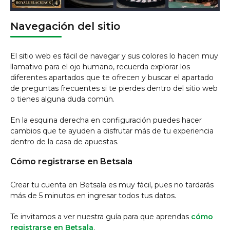
Navegación del sitio
El sitio web es fácil de navegar y sus colores lo hacen muy
llamativo para el ojo humano, recuerda explorar los
diferentes apartados que te ofrecen y buscar el apartado
de preguntas frecuentes si te pierdes dentro del sitio web
o tienes alguna duda común.
En la esquina derecha en configuración puedes hacer
cambios que te ayuden a disfrutar más de tu experiencia
dentro de la casa de apuestas.
Cómo registrarse en Betsala
Crear tu cuenta en Betsala es muy fácil, pues no tardarás
más de 5 minutos en ingresar todos tus datos.
Te invitamos a ver nuestra guía para que aprendas
cómo
registrarse en Betsala
.