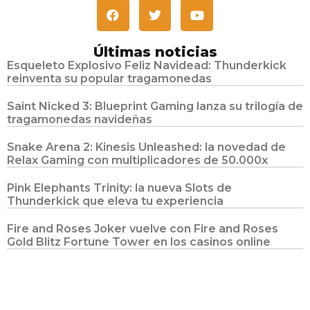
Últimas noticias
Esqueleto Explosivo Feliz Navidead: Thunderkick
reinventa su popular tragamonedas
Saint Nicked 3: Blueprint Gaming lanza su trilogía de
tragamonedas navideñas
Snake Arena 2: Kinesis Unleashed: la novedad de
Relax Gaming con multiplicadores de 50.000x
Pink Elephants Trinity: la nueva Slots de
Thunderkick que eleva tu experiencia
Fire and Roses Joker vuelve con Fire and Roses
Gold Blitz Fortune Tower en los casinos online