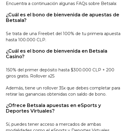
Encuentra a continuación algunas FAQs sobre Betsala:
¿Cuál es el bono de bienvenida de apuestas de
Betsala?
Se trata de una Freebet del 100% de tu primera apuesta
hasta 100.000 CLP.
¿Cuál es el bono de bienvenida en Betsala
Casino?
150% del primer depósito hasta $300.000 CLP + 200
giros gratis. Rollover x25
Además, tiene un rollover 35x que debes completar para
retirar las ganancias obtenidas con saldo de bono.
¿Ofrece Betsala apuestas en eSports y
Deportes Virtuales?
Sí, puedes tener acceso a mercados de ambas
modalidades como el eSports y Deportes Virtuales.