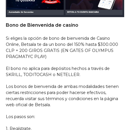
Bono de Bienvenida de casino
Si eliges la opción de bono de bienvenida de Casino
Online, Betsala te da un bono del 150% hasta $300.000
CLP + 200 GIROS GRATIS (EN GATES OF OLYMPUS
PRAGMATYC PLAY)
El bono no aplica para depósitos hechos a través de
SKRILL, TODITOCASH o NETELLER.
Los bonos de bienvenida de ambas modalidades tienen
ciertas restricciones para poder hacerse efectivos,
recuerda visitar sus términos y condiciones en la página
web oficial de Betsala.
Los pasos son:
1. Regístrate.