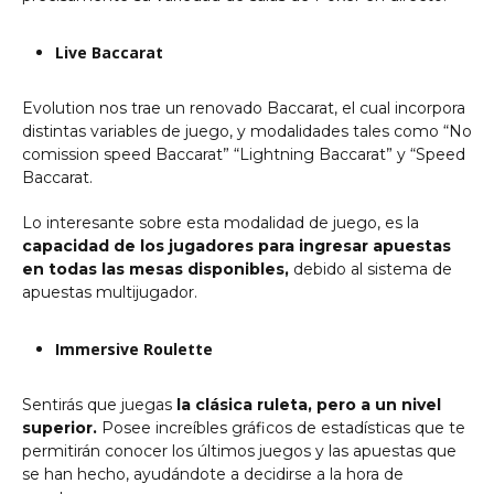
Live Baccarat
Evolution nos trae un renovado Baccarat, el cual incorpora
distintas variables de juego, y modalidades tales como “No
comission speed Baccarat” “Lightning Baccarat” y “Speed
Baccarat.
Lo interesante sobre esta modalidad de juego, es la
capacidad de los jugadores para ingresar apuestas
en todas las mesas disponibles,
debido al sistema de
apuestas multijugador.
Immersive Roulette
Sentirás que juegas
la clásica ruleta, pero a un nivel
superior.
Posee increíbles gráficos de estadísticas que te
permitirán conocer los últimos juegos y las apuestas que
se han hecho, ayudándote a decidirse a la hora de