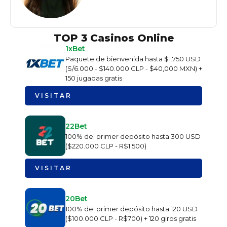
TOP 3 Casinos Online
1xBet
Paquete de bienvenida hasta $1.750 USD
(S/6.000 - $140.000 CLP - $40,000 MXN) +
150 jugadas gratis
VISITAR
22Bet
100% del primer depósito hasta 300 USD
($220.000 CLP - R$1.500)
VISITAR
20Bet
100% del primer depósito hasta 120 USD
($100.000 CLP - R$700) + 120 giros gratis