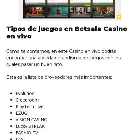
Tipos de juegos en Betsala Casino
en vivo
Como te contamos, en este Casino en vivo podrás
encontrar una variedad grandísima de juegos con los
cuales pasar un buen rato.
Esta es la lista de proveedores más importantes:
Evolution
Creedroom
PlayTech Live
EZUGI
VISION CASINO
Lucky STREAK
FASHIO TV
FASI