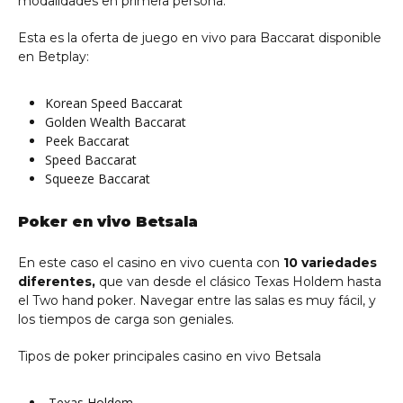
modalidades en primera persona.
Esta es la oferta de juego en vivo para Baccarat disponible
en Betplay:
Korean Speed Baccarat
Golden Wealth Baccarat
Peek Baccarat
Speed Baccarat
Squeeze Baccarat
Poker en vivo Betsala
En este caso el casino en vivo cuenta con
10 variedades
diferentes,
que van desde el clásico Texas Holdem hasta
el Two hand poker. Navegar entre las salas es muy fácil, y
los tiempos de carga son geniales.
Tipos de poker principales casino en vivo Betsala
Texas Holdem