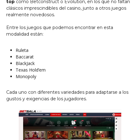
top
como Betconstruct o Evolution, en los qué no faltan
clásicos imprescindibles del casino, junto a otros juegos
realmente novedosos.
Entre los juegos que podemos encontrar en esta
modalidad están:
Ruleta
Baccarat
BlackJack
Texas Hold’em
Monopoly
Cada uno con diferentes variedades para adaptarse a los
gustos y exigencias de los jugadores.