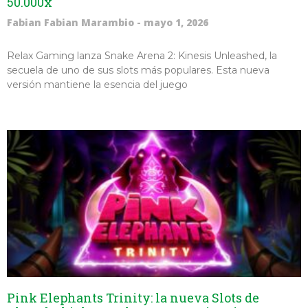
50.000x
Fabian Fabian Marambio
mayo 1, 2026
Relax Gaming lanza Snake Arena 2: Kinesis Unleashed, la
secuela de uno de sus slots más populares. Esta nueva
versión mantiene la esencia del juego
Pink Elephants Trinity: la nueva Slots de