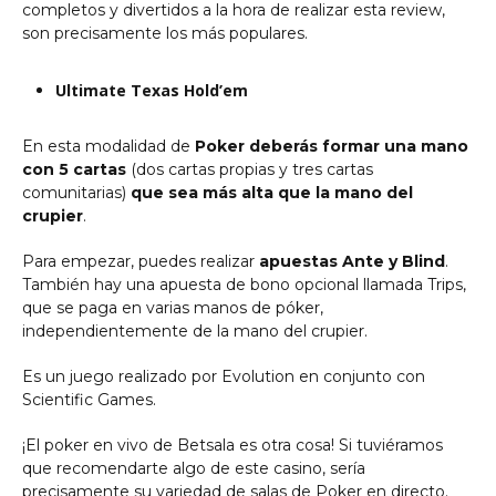
completos y divertidos a la hora de realizar esta review,
son precisamente los más populares.
Ultimate Texas Hold’em
En esta modalidad de
Poker
deberás formar una mano
con 5 cartas
(dos cartas propias y tres cartas
comunitarias)
que sea más alta que la mano del
crupier
.
Para empezar, puedes realizar
apuestas Ante y Blind
.
También hay una apuesta de bono opcional llamada Trips,
que se paga en varias manos de póker,
independientemente de la mano del crupier.
Es un juego realizado por Evolution en conjunto con
Scientific Games.
¡El poker en vivo de Betsala es otra cosa! Si tuviéramos
que recomendarte algo de este casino, sería
precisamente su variedad de salas de Poker en directo.