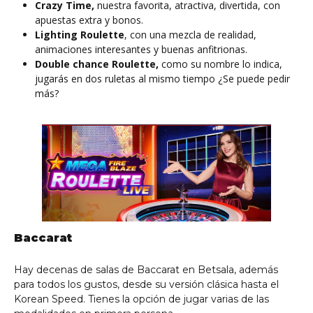
Crazy Time,
nuestra favorita, atractiva, divertida, con
apuestas extra y bonos.
Lighting Roulette
, con una mezcla de realidad,
animaciones interesantes y buenas anfitrionas.
Double chance Roulette,
como su nombre lo indica,
jugarás en dos ruletas al mismo tiempo ¿Se puede pedir
más?
Baccarat
Hay decenas de salas de Baccarat en Betsala, además
para todos los gustos, desde su versión clásica hasta el
Korean Speed. Tienes la opción de jugar varias de las